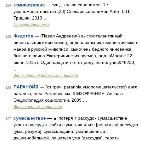
гемиантропия
— сущ., кол во синонимов: 1 •
124
умопомешательство (23) Словарь синонимов ASIS. В.Н.
Тришин. 2013 …
Словарь синонимов
Федотов
— (Павел Андреевич) высокоталантливый
125
рисовальщик иживописец, родоначальник юмористического
жанра в русской живописи, сыночень бедного чиновника,
бывшего воина Екатерининских времен, род. вМоскве 22
июня 1815 г. Одиннадцати лет от роду, не получив&#8230;
…
Энциклопедия Брокгауза и Ефрона
ПАРАНОЙЯ
— (от греч. paranoia умопомешательство) англ.
126
paranoia; нем. Paranoia. см. ШИЗОФРЕНИЯ. Antinazi.
Энциклопедия социологии, 2009 …
Энциклопедия социологии
сумасшествие
— ▲ потеря ↑ рассудок сумасшествие
127
утрата рассудка. сойти с ума лишиться [решиться] рассудка
[ума. разума]. сумасшедший. умалишенный.
душевнобольной. лишиться ума [рассудка]. терять