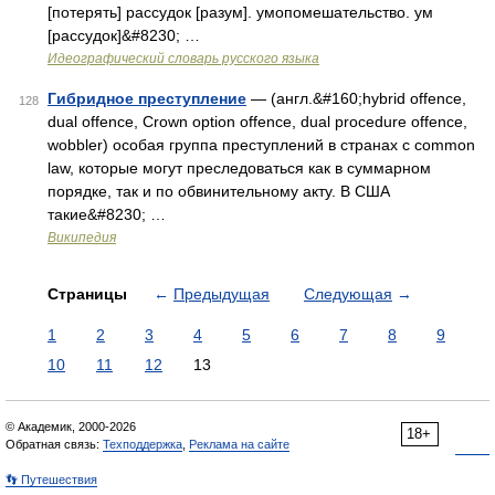
[потерять] рассудок [разум]. умопомешательство. ум
[рассудок]&#8230; …
Идеографический словарь русского языка
Гибридное преступление
— (англ.&#160;hybrid offence,
128
dual offence, Crown option offence, dual procedure offence,
wobbler) особая группа преступлений в странах с common
law, которые могут преследоваться как в суммарном
порядке, так и по обвинительному акту. В США
такие&#8230; …
Википедия
Страницы
←
Предыдущая
Следующая
→
1
2
3
4
5
6
7
8
9
10
11
12
13
© Академик, 2000-2026
18+
Обратная связь:
Техподдержка
,
Реклама на сайте
👣 Путешествия