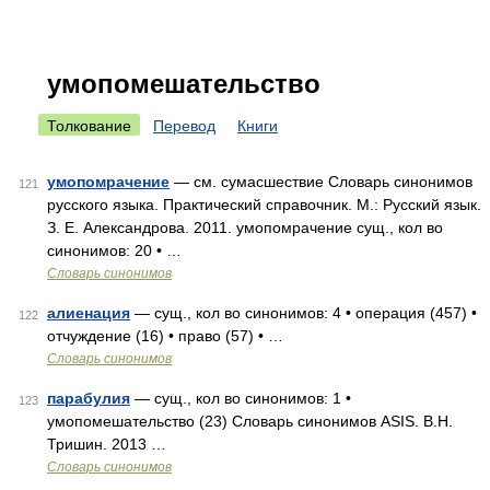
умопомешательство
Толкование
Перевод
Книги
умопомрачение
— см. сумасшествие Словарь синонимов
121
русского языка. Практический справочник. М.: Русский язык.
З. Е. Александрова. 2011. умопомрачение сущ., кол во
синонимов: 20 • …
Словарь синонимов
алиенация
— сущ., кол во синонимов: 4 • операция (457) •
122
отчуждение (16) • право (57) • …
Словарь синонимов
парабулия
— сущ., кол во синонимов: 1 •
123
умопомешательство (23) Словарь синонимов ASIS. В.Н.
Тришин. 2013 …
Словарь синонимов